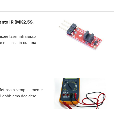
mento IR (MK2.5S,
sore laser infrarosso
e nel caso in cui una
ifettoso o semplicemente
 cui dobbiamo decidere