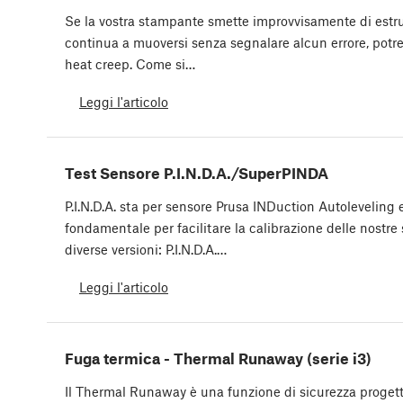
Se la vostra stampante smette improvvisamente di estru
continua a muoversi senza segnalare alcun errore, potre
heat creep. Come si…
Leggi l'articolo
Test Sensore P.I.N.D.A./SuperPINDA
P.I.N.D.A. sta per sensore Prusa INDuction Autolevelin
fondamentale per facilitare la calibrazione delle nostre
diverse versioni: P.I.N.D.A.…
Leggi l'articolo
Fuga termica - Thermal Runaway (serie i3)
Il Thermal Runaway è una funzione di sicurezza proget