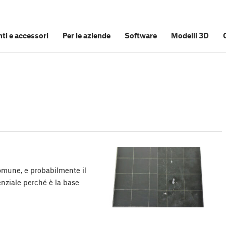
i e accessori
Per le aziende
Software
Modelli 3D
omune, e probabilmente il
enziale perché è la base