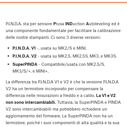
P.I.N.D.A. sta per sensore
P
rusa
IND
uction
A
utoleveling ed è
una componente fondamentale per facilitare la calibrazione
delle nostre stampanti. Ci sono 3 diverse versioni:
P.I.N.D.A. V1
-, usata su MK2/S e MINI.
P.I.N.D.A. V2
- usata su MK2.5, MK2.5S, MK3, e MK3S.
SuperPINDA
- Compatibile/usata con MK2.5/S,
MK3/S/+, e MINI+.
La differenza tra P.I.N.D.A V1 e V2 è che la versione P.I.N.D.A
V2 ha un termistore incorporato per compensare la
differenza nelle misurazioni a freddo e a caldo.
La V1 e V2
non sono intercambiabili.
Tuttavia, la SuperPINDA e PINDA
V2 sono intercambiabili ma potrebbero richiedere un
aggiornamento del firmware. La SuperPINDA non ha un
termistore, poiché i suoi componenti di alta qualità e la sua