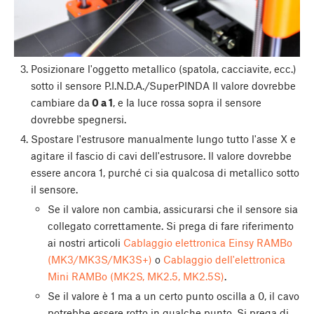
Posizionare l'oggetto metallico (spatola, cacciavite, ecc.)
sotto il sensore P.I.N.D.A./SuperPINDA Il valore dovrebbe
cambiare da
0 a 1
, e la luce rossa sopra il sensore
dovrebbe spegnersi.
Spostare l'estrusore manualmente lungo tutto l'asse X e
agitare il fascio di cavi dell'estrusore. Il valore dovrebbe
essere ancora 1, purché ci sia qualcosa di metallico sotto
il sensore.
Se il valore non cambia, assicurarsi che il sensore sia
collegato correttamente. Si prega di fare riferimento
ai nostri articoli
Cablaggio elettronica Einsy RAMBo
(MK3/MK3S/MK3S+)
o
Cablaggio dell'elettronica
Mini RAMBo (MK2S, MK2.5, MK2.5S)
.
Se il valore è 1 ma a un certo punto oscilla a 0, il cavo
potrebbe essere rotto in qualche punto. Si prega di