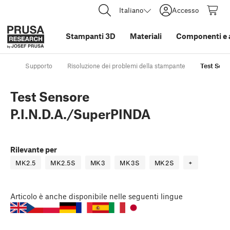
Italiano
Accesso
Stampanti 3D
Materiali
Componenti e 
Supporto
Risoluzione dei problemi della stampante
Test Sens
Test Sensore
P.I.N.D.A./SuperPINDA
Rilevante per
MK2.5
MK2.5S
MK3
MK3S
MK2S
+
Articolo
è anche disponibile nelle seguenti lingue