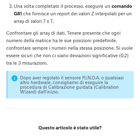
Una volta completato il processo, eseguire un
comando
G81
che fornisce un report dei valori Z interpolati per un
array di valori 7 x 7.
Confrontare gli array di dati. Tenere presente che ogni
numero della matrice ha le sue posizioni predefinite,
confrontare sempre i numeri nella stessa posizione. Si vuole
essere sicuri che non ci siano deviazioni significative (0,2)
tra le 3 misurazioni.
Dopo aver regolato il sensore P.I.N.D.A. o qualsiasi
altro hardware, consigliamo di eseguire la
procedura di Calibrazione guidata (Calibration
Wizard) dall'inizio.
Questo articolo è stato utile?