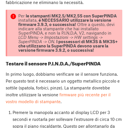
fabbricazione ne eliminano la necessità.
Per
le stampanti MK2.5/MK2.5S con SuperPINDA
installata,
è NECESSARIO utilizzare la versione
firmware 3.9.3, o successiva!
Oltre a questo, devi
indicare alla stampante che hai installato
SuperPINDA, e non la P.I.N.D.A. V2, navigando in
LCD Menu -> Impostazioni -> HW settings ->
SuperPINDA -> ON.
I possessori di MK3S & MK3S+
che utilizzano la SuperPINDA devono usare la
versione firmware 3.9.2, o successiva!
Testare il sensore P.I.N.D.A./SuperPINDA
In primo luogo, dobbiamo verificare se il sensore funziona.
Per questo test è necessario un oggetto metallico piccolo e
sottile (spatola, forbici, pinze). La stampante dovrebbe
inoltre utilizzare la versione
firmware più recente per il
vostro modello di stampante
.
Premere la manopola accanto al display LCD per 3
secondi e ruotarla per sollevare l'estrusore di circa 10 cm
sopra il piano riscaldante. Questo per allontanarlo da