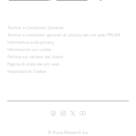
Termini e Condizioni Generali
Termini e condizioni generali di utilizzo dei siti web PRUSA
Informativa sulla privacy
Informazioni sui cookie
Politica sui reclami dei clienti
Pagina di stato dei siti web
Impostazioni Cookie
© Prusa Research a.s.