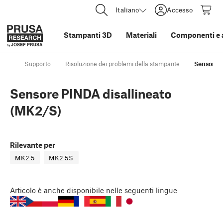
Italiano
Accesso
Stampanti 3D
Materiali
Componenti e 
Supporto
Risoluzione dei problemi della stampante
Sensore P
Sensore PINDA disallineato
(MK2/S)
Rilevante per
MK2.5
MK2.5S
Articolo
è anche disponibile nelle seguenti lingue