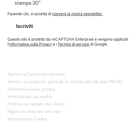
stampa 3D”
Facendo clic, si accetta di
ricevere la nostra newsletter.
Iscriviti
Questo sito è protetto da reCAPTCHA Enterprise e vengono applicati
l'
Informativa sulla Privacy
e i
Termini di servizio
di Google.
Termini e Condizioni Generali
Termini e condizioni generali di utilizzo dei siti web PRUSA
Informativa sulla privacy
Informazioni sui cookie
Politica sui reclami dei clienti
Pagina di stato dei siti web
Impostazioni Cookie