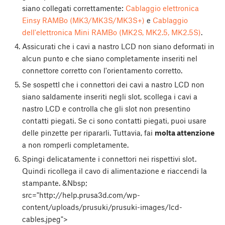
siano collegati correttamente:
Cablaggio elettronica
Einsy RAMBo (MK3/MK3S/MK3S+)
e
Cablaggio
dell'elettronica Mini RAMBo (MK2S, MK2.5, MK2.5S)
.
Assicurati che i cavi a nastro LCD non siano deformati in
alcun punto e che siano completamente inseriti nel
connettore corretto con l'orientamento corretto.
Se sospettI che i connettori dei cavi a nastro LCD non
siano saldamente inseriti negli slot, scollega i cavi a
nastro LCD e controlla che gli slot non presentino
contatti piegati. Se ci sono contatti piegati, puoi usare
delle pinzette per ripararli. Tuttavia, fai
molta attenzione
a non romperli completamente.
Spingi delicatamente i connettori nei rispettivi slot.
Quindi ricollega il cavo di alimentazione e riaccendi la
stampante. &Nbsp;
src="http://help.prusa3d.com/wp-
content/uploads/prusuki/prusuki-images/lcd-
cables.jpeg">