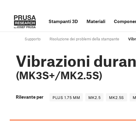
Stampanti 3D
Materiali
Component
Supporto
Risoluzione dei problemi della stampante
Vib
Vibrazioni duran
(MK3S+/MK2.5S)
Rilevante per
PLUS 1.75 MM
MK2.5
MK2.5S
M