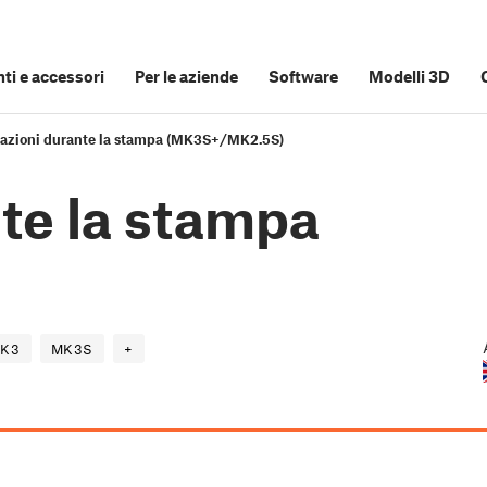
i e accessori
Per le aziende
Software
Modelli 3D
razioni durante la stampa (MK3S+/MK2.5S)
te la stampa
K3
MK3S
+