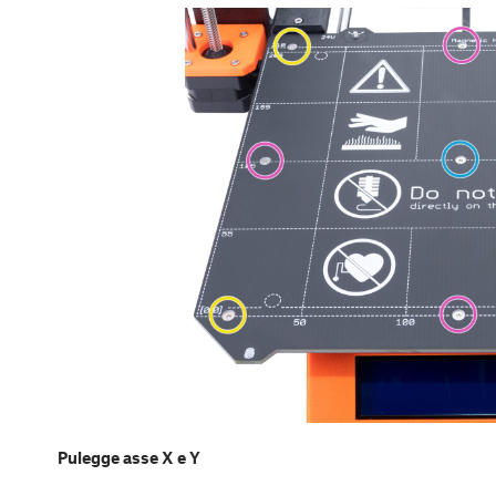
Pulegge asse X e Y