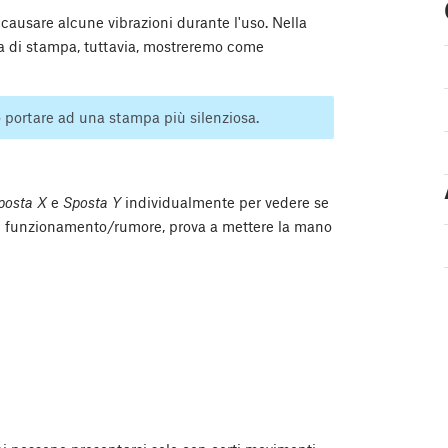
sare alcune vibrazioni durante l'uso. Nella
a di stampa, tuttavia, mostreremo come
portare ad una stampa più silenziosa.
posta X
e
Sposta Y
individualmente per vedere se
 il funzionamento/rumore, prova a mettere la mano