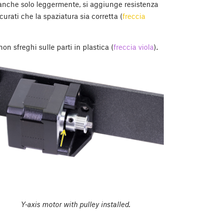
, anche solo leggermente, si aggiunge resistenza
urati che la spaziatura sia corretta (
freccia
non sfreghi sulle parti in plastica (
freccia viola
).
Y-axis motor with pulley installed.