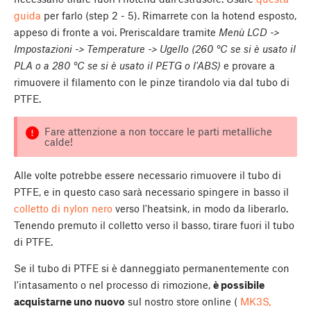
guida
per farlo (step 2 - 5). Rimarrete con la hotend esposto,
appeso di fronte a voi. Preriscaldare tramite
Menù LCD ->
Impostazioni -> Temperature -> Ugello (260 °C se si è usato il
PLA o a 280 °C se si è usato il PETG o l'ABS)
e provare a
rimuovere il filamento con le pinze tirandolo via dal tubo di
PTFE.
Fare attenzione a non toccare le parti metalliche
calde!
Alle volte potrebbe essere necessario rimuovere il tubo di
PTFE, e in questo caso sarà necessario spingere in basso il
colletto di nylon nero
verso l'heatsink, in modo da liberarlo.
Tenendo premuto il colletto verso il basso, tirare fuori il tubo
di PTFE.
Se il tubo di PTFE si è danneggiato permanentemente con
l'intasamento o nel processo di rimozione,
è possibile
acquistarne uno nuovo
sul nostro store online (
MK3S,