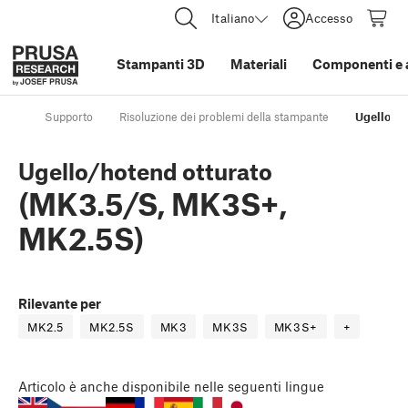
Italiano
Accesso
Stampanti 3D
Materiali
Componenti e 
Supporto
Risoluzione dei problemi della stampante
Ugello/h
Ugello/hotend otturato
(MK3.5/S, MK3S+,
MK2.5S)
Rilevante per
MK2.5
MK2.5S
MK3
MK3S
MK3S+
+
Articolo
è anche disponibile nelle seguenti lingue