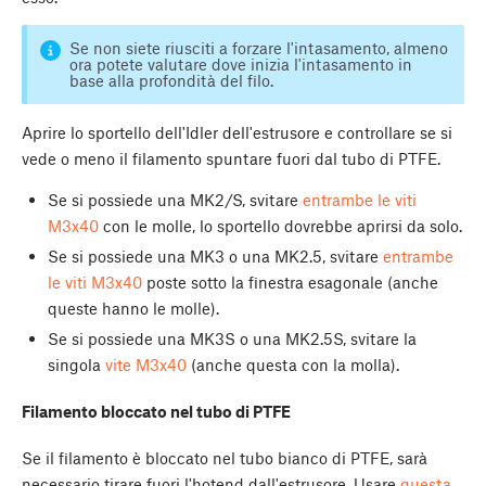
Se non siete riusciti a forzare l'intasamento, almeno
ora potete valutare dove inizia l'intasamento in
base alla profondità del filo.
Aprire lo sportello dell'Idler dell'estrusore e controllare se si
vede o meno il filamento spuntare fuori dal tubo di PTFE.
Se si possiede una MK2/S, svitare
entrambe le viti
M3x40
con le molle, lo sportello dovrebbe aprirsi da solo.
Se si possiede una MK3 o una MK2.5, svitare
entrambe
le viti M3x40
poste sotto la finestra esagonale (anche
queste hanno le molle).
Se si possiede una MK3S o una MK2.5S, svitare la
singola
vite M3x40
(anche questa con la molla).
Filamento bloccato nel tubo di PTFE
Se il filamento è bloccato nel tubo bianco di PTFE, sarà
necessario tirare fuori l'hotend dall'estrusore. Usare
questa