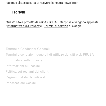
Facendo clic, si accetta di
ricevere la nostra newsletter.
Iscriviti
Questo sito è protetto da reCAPTCHA Enterprise e vengono applicati
l'
Informativa sulla Privacy
e i
Termini di servizio
di Google.
Termini e Condizioni Generali
Termini e condizioni generali di utilizzo dei siti web PRUSA
Informativa sulla privacy
Informazioni sui cookie
Politica sui reclami dei clienti
Pagina di stato dei siti web
Impostazioni Cookie