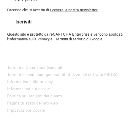
Facendo clic, si accetta di
ricevere la nostra newsletter.
Iscriviti
Questo sito è protetto da reCAPTCHA Enterprise e vengono applicati
l'
Informativa sulla Privacy
e i
Termini di servizio
di Google.
Termini e Condizioni Generali
Termini e condizioni generali di utilizzo dei siti web PRUSA
Informativa sulla privacy
Informazioni sui cookie
Politica sui reclami dei clienti
Pagina di stato dei siti web
Impostazioni Cookie