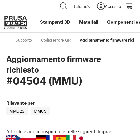
Italiano
Accesso
Stampanti 3D
Materiali
Componenti e 
Supporto
Codici errore QR
Aggiornamento firmware richi
Aggiornamento firmware
richiesto
#04504 (MMU)
Rilevante per
MMU2S
MMU3
Articolo
è anche disponibile nelle seguenti lingue