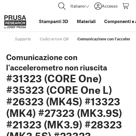
Italiano
Accesso
Stampanti 3D
Materiali
Componenti e 
Supporto
Codici errore QR
Comunicazione con l'accelero
Comunicazione con
l'accelerometro non riuscita
#31323 (CORE One)
#35323 (CORE One L)
#26323 (MK4S) #13323
(MK4) #27323 (MK3.9S)
#21323 (MK3.9) #28323
(MK3.5S) #23323