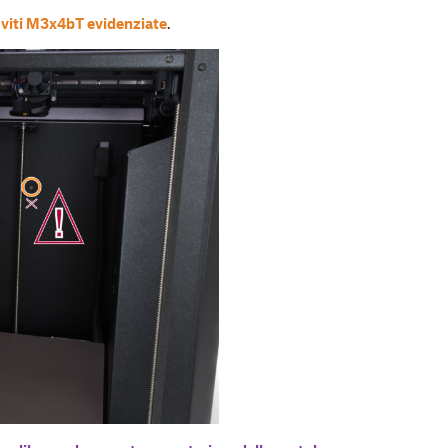
e
viti M3x4bT evidenziate
.