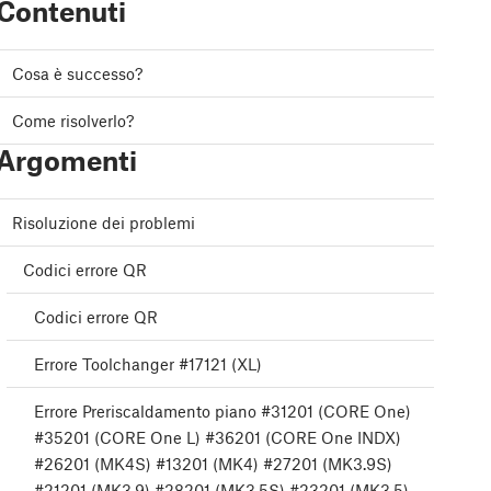
Contenuti
Cosa è successo?
Come risolverlo?
Argomenti
Risoluzione dei problemi
Codici errore QR
Codici errore QR
Errore Toolchanger #17121 (XL)
Errore Preriscaldamento piano #31201 (CORE One)
#35201 (CORE One L) #36201 (CORE One INDX)
#26201 (MK4S) #13201 (MK4) #27201 (MK3.9S)
#21201 (MK3.9) #28201 (MK3.5S) #23201 (MK3.5)