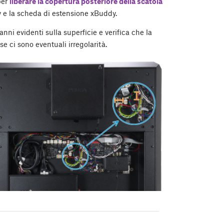
er
liberare la copertura posteriore della scatola
y e la scheda di estensione xBuddy.
nni evidenti sulla superficie e verifica che la
e ci sono eventuali irregolarità.