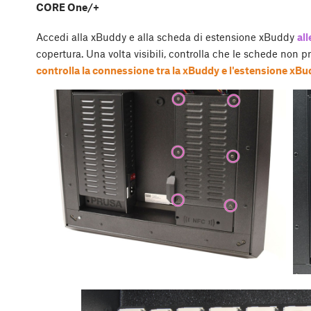
CORE One/+
Accedi alla xBuddy e alla scheda di estensione xBuddy
al
copertura. Una volta visibili, controlla che le schede non pr
controlla la connessione tra la xBuddy e l'estensione xB