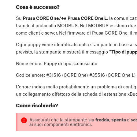
Cosa è successo?
Su
Prusa CORE One/+
e
Prusa CORE One L
, la comunicaz
tramite il protocollo MODBUS. Nel MODBUS esistono due tipi
come client e server. Nel firmware di Prusa CORE One, il 
Ogni puppy viene identificato dalla stampante in base al su
previsto, la stampante mostrerà il messaggio
"Tipo di pup
Nome errore: Puppy di tipo sconosciuto
Codice errore: #31516 (CORE One) #35516 (CORE One L)
L'errore indica molto probabilmente un problema di config
un collegamento difettoso della scheda di estensione xBu
Come risolverlo?
Assicurati che la stampante sia
fredda
,
spenta
e
sco
ai suoi componenti elettronici.