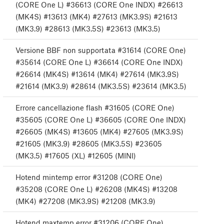
(CORE One L) #36613 (CORE One INDX) #26613
(MK4S) #13613 (MK4) #27613 (MK3.9S) #21613
(MK3.9) #28613 (MK3.5S) #23613 (MK3.5)
Versione BBF non supportata #31614 (CORE One)
#35614 (CORE One L) #36614 (CORE One INDX)
#26614 (MK4S) #13614 (MK4) #27614 (MK3.9S)
#21614 (MK3.9) #28614 (MK3.5S) #23614 (MK3.5)
Errore cancellazione flash #31605 (CORE One)
#35605 (CORE One L) #36605 (CORE One INDX)
#26605 (MK4S) #13605 (MK4) #27605 (MK3.9S)
#21605 (MK3.9) #28605 (MK3.5S) #23605
(MK3.5) #17605 (XL) #12605 (MINI)
Hotend mintemp error #31208 (CORE One)
#35208 (CORE One L) #26208 (MK4S) #13208
(MK4) #27208 (MK3.9S) #21208 (MK3.9)
Hotend maxtemp error #31206 (CORE One)