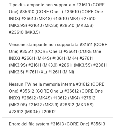
Tipo di stampante non supportato #31610 (CORE
One) #35610 (CORE One L) #36610 (CORE One
INDX) #26610 (MK4S) #13610 (MK4) #27610
(MK3.9S) #21610 (MK3.9) #28610 (MK3.5S)
#23610 (MK3.5)
Versione stampante non supportata #31611 (CORE
One) #35611 (CORE One L) #36611 (CORE One
INDX) #26611 (MK4S) #13611 (MK4) #27611
(MK3.9S) #21611 (MK3.9) #28611 (MK3.5S) #23611
(MK3.5) #17611 (XL) #12611 (MINI)
Nessun FW nella memoria interna #31612 (CORE
One) #35612 (CORE One L) #36612 (CORE One
INDX) #26612 (MK4S) #13612 (MK4) #27612
(MK3.9S) #21612 (MK3.9) #28612 (MK3.5S)
#23612 (MK3.5) #20612
Errore del file system #31613 (CORE One) #35613