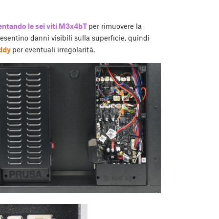
lentando le sei viti M3x4bT
per rimuovere la
esentino danni visibili sulla superficie, quindi
uddy
per eventuali irregolarità.