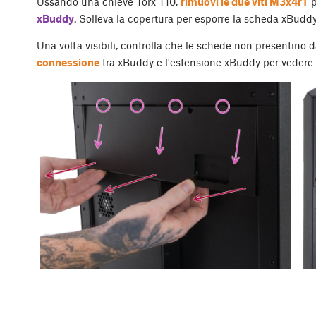
Ussando una chieve Torx T10,
rimuovi le due viti M3x4rT
p
xBuddy
. Solleva la copertura per esporre la scheda xBudd
Una volta visibili, controlla che le schede non presentino da
connessione
tra xBuddy e l'estensione xBuddy per vedere s