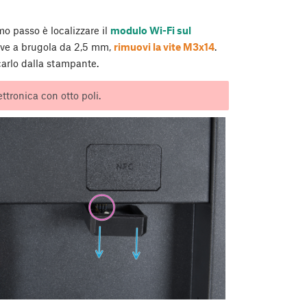
mo passo è localizzare il
modulo Wi-Fi sul
ave a brugola da 2,5 mm,
rimuovi la vite M3x14
.
carlo dalla stampante.
ttronica con otto poli.