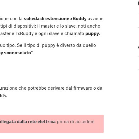
ione con la
scheda di estensione xBuddy
avviene
 di dispositivi: il master e lo slave, noti anche
master è l'xBuddy e ogni slave è chiamato
puppy
.
o tipo. Se il tipo di puppy è diverso da quello
py sconosciuto"
.
urazione che potrebbe derivare dal firmware o da
ddy.
llegata dalla rete elettrica
prima di accedere