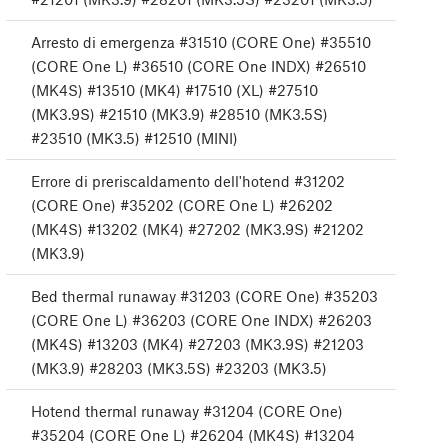
Arresto di emergenza #31510 (CORE One) #35510
(CORE One L) #36510 (CORE One INDX) #26510
(MK4S) #13510 (MK4) #17510 (XL) #27510
(MK3.9S) #21510 (MK3.9) #28510 (MK3.5S)
#23510 (MK3.5) #12510 (MINI)
Errore di preriscaldamento dell'hotend #31202
(CORE One) #35202 (CORE One L) #26202
(MK4S) #13202 (MK4) #27202 (MK3.9S) #21202
(MK3.9)
Bed thermal runaway #31203 (CORE One) #35203
(CORE One L) #36203 (CORE One INDX) #26203
(MK4S) #13203 (MK4) #27203 (MK3.9S) #21203
(MK3.9) #28203 (MK3.5S) #23203 (MK3.5)
Hotend thermal runaway #31204 (CORE One)
#35204 (CORE One L) #26204 (MK4S) #13204