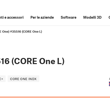
i e accessori
Per le aziende
Software
Modelli 3D
E One) #35516 (CORE One L)
16 (CORE One L)
E+
CORE ONE INDX