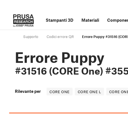
Stampanti 3D
Materiali
Component
Supporto
Codici errore QR
Errore Puppy #31516 (COR
Errore Puppy
#31516 (CORE One) #355
Rilevante per
CORE ONE
CORE ONE L
CORE ON