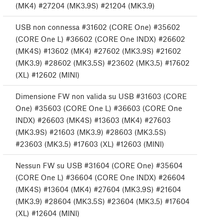
(MK4) #27204 (MK3.9S) #21204 (MK3.9)
USB non connessa #31602 (CORE One) #35602
(CORE One L) #36602 (CORE One INDX) #26602
(MK4S) #13602 (MK4) #27602 (MK3.9S) #21602
(MK3.9) #28602 (MK3.5S) #23602 (MK3.5) #17602
(XL) #12602 (MINI)
Dimensione FW non valida su USB #31603 (CORE
One) #35603 (CORE One L) #36603 (CORE One
INDX) #26603 (MK4S) #13603 (MK4) #27603
(MK3.9S) #21603 (MK3.9) #28603 (MK3.5S)
#23603 (MK3.5) #17603 (XL) #12603 (MINI)
Nessun FW su USB #31604 (CORE One) #35604
(CORE One L) #36604 (CORE One INDX) #26604
(MK4S) #13604 (MK4) #27604 (MK3.9S) #21604
(MK3.9) #28604 (MK3.5S) #23604 (MK3.5) #17604
(XL) #12604 (MINI)