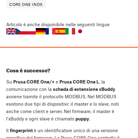
CORE ONE INDX
Articolo
è anche disponibile nelle seguenti lingue
Cosa è successo?
Su
Prusa CORE One/+
e
Prusa CORE One L
, la
comunicazione con la
scheda di estensione xBuddy
avviene tramite il protocollo MODBUS. Nel MODBUS
esistono due tipi di dispositivi: il master e lo slave, noti
anche come client e server. Nel firmware, il master è
l'xBuddy e ogni slave è chiamato
puppy
.
Il
fingerprint
è un identificatore unico di una versione
specifica del firmware. La Prusa CORE One controlla il