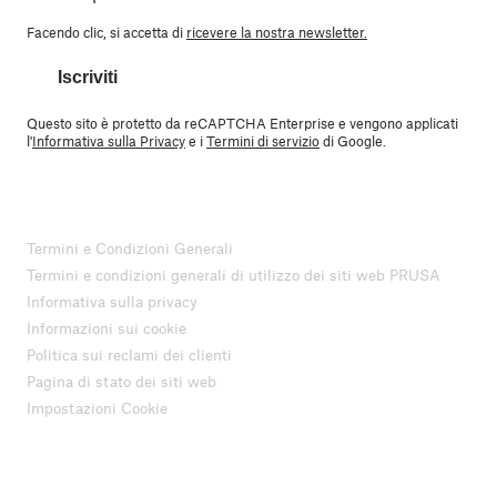
Facendo clic, si accetta di
ricevere la nostra newsletter.
Iscriviti
Questo sito è protetto da reCAPTCHA Enterprise e vengono applicati
l'
Informativa sulla Privacy
e i
Termini di servizio
di Google.
Termini e Condizioni Generali
Termini e condizioni generali di utilizzo dei siti web PRUSA
Informativa sulla privacy
Informazioni sui cookie
Politica sui reclami dei clienti
Pagina di stato dei siti web
Impostazioni Cookie