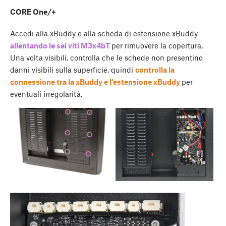
CORE One/+
Accedi alla xBuddy e alla scheda di estensione xBuddy
allentando le sei viti M3x4bT
per rimuovere la copertura.
Una volta visibili, controlla che le schede non presentino
danni visibili sulla superficie, quindi
controlla la
connessione tra la xBuddy e l'estensione xBuddy
per
eventuali irregolarità.