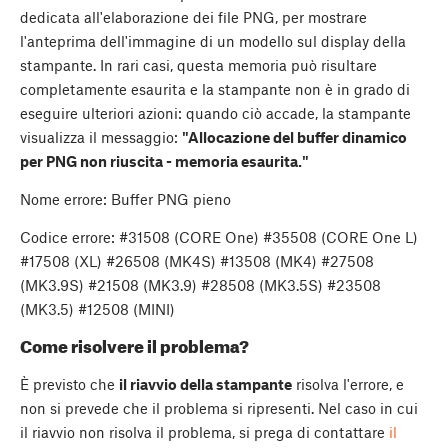
dedicata all'elaborazione dei file PNG, per mostrare
l'anteprima dell'immagine di un modello sul display della
stampante. In rari casi, questa memoria può risultare
completamente esaurita e la stampante non è in grado di
eseguire ulteriori azioni: quando ciò accade, la stampante
visualizza il messaggio:
"Allocazione del buffer dinamico
per PNG non riuscita - memoria esaurita."
Nome errore: Buffer PNG pieno
Codice errore: #31508 (CORE One) #35508 (CORE One L)
#17508 (XL) #26508 (MK4S) #13508 (MK4) #27508
(MK3.9S) #21508 (MK3.9) #28508 (MK3.5S) #23508
(MK3.5) #12508 (MINI)
Come risolvere il problema?
È previsto che
il riavvio della stampante
risolva l'errore, e
non si prevede che il problema si ripresenti. Nel caso in cui
il riavvio non risolva il problema, si prega di contattare
il