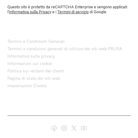
Questo sito è protetto da reCAPTCHA Enterprise e vengono applicati
l'
Informativa sulla Privacy
e i
Termini di servizio
di Google.
Termini e Condizioni Generali
Termini e condizioni generali di utilizzo dei siti web PRUSA
Informativa sulla privacy
Informazioni sui cookie
Politica sui reclami dei clienti
Pagina di stato dei siti web
Impostazioni Cookie