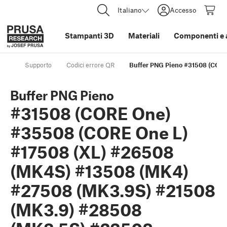
Italiano
Accesso
Stampanti 3D
Materiali
Componenti e 
Supporto
Codici errore QR
Buffer PNG Pieno #31508 (COR
Buffer PNG Pieno
#31508 (CORE One)
#35508 (CORE One L)
#17508 (XL) #26508
(MK4S) #13508 (MK4)
#27508 (MK3.9S) #21508
(MK3.9) #28508