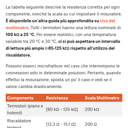
La tabella seguente descrive la resistenza corretta per ogni
componente, nonché la scala su cui impostare il misuratore.
È disponibile un'altra guida più approfondita su
Uso del
multimetro
. Tutti i termistori hanno una lettura nominale di
100 kΩ a 25 °C
. Per essere realistici, con una temperatura
variabile tra 20 °C e 30 °C,
ci si può aspettare un intervallo
di letture più ampio (~85-125 kΩ) rispetto all'utilizzo del
riscaldatore.
Possono esserci microfratture nel cavo che interrompono le
connessioni solo in determinate posizioni. Pertanto, quando
effettui la misurazione, sposta un po' il cavo e vedi se il
valore cambia drasticamente.
Componente
Resistenza
Scala Multimetro
Termistori (piano e
[80 kΩ - 125 kΩ]
200 kΩ
hotend)
Riscaldatore
[12.3 Ω - 15.1 Ω]
200 Ω
Hotend