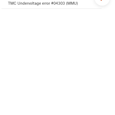
TMC Undervoltage error #04303 (MMU)
TMC Undervoltage error #04313 (MMU)
TMC Undervoltage error #04323 (MMU)
Errore MCU MMU #04306 (MMU)
TMC driver error #04311 (MMU)
TMC driver error #04321 (MMU)
Autotest MMU non riuscito #04315 (MMU)
Autotest MMU non riuscito #04325 (MMU)
Cambio filamento #04508 (MMU)
MMU MCU Sottotensione #04307 (MMU)
Cortocircuito driver TMC #04304 (MMU)