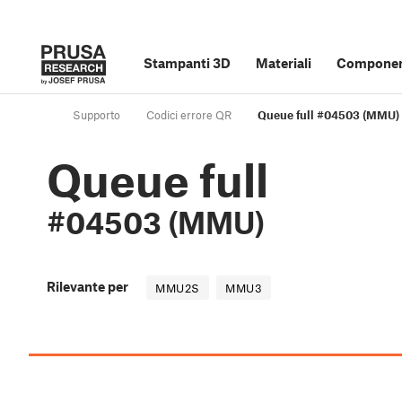
Stampanti 3D
Materiali
Component
Supporto
Codici errore QR
Queue full #04503 (MMU)
Queue full
#04503 (MMU)
Rilevante per
MMU2S
MMU3