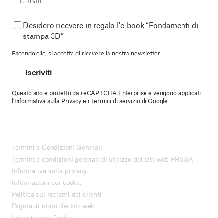
Desidero ricevere in regalo l'e-book “Fondamenti di
stampa 3D”
Facendo clic, si accetta di
ricevere la nostra newsletter.
Iscriviti
Questo sito è protetto da reCAPTCHA Enterprise e vengono applicati
l'
Informativa sulla Privacy
e i
Termini di servizio
di Google.
Termini e Condizioni Generali
Termini e condizioni generali di utilizzo dei siti web PRUSA
Informativa sulla privacy
Informazioni sui cookie
Politica sui reclami dei clienti
Pagina di stato dei siti web
Impostazioni Cookie