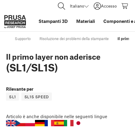
Italiano
Accesso
Stampanti 3D
Materiali
Componenti e 
Supporto
Risoluzione dei problemi della stampante
Il primo 
Il primo layer non aderisce
(SL1/SL1S)
Rilevante per
SL1
SL1S SPEED
Articolo
è anche disponibile nelle seguenti lingue