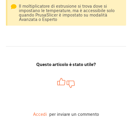
Il moltiplicatore di estrusione si trova dove si
impostano le temperature, ma è accessibile solo
quando PrusaSlicer è impostato su modalità
Avanzata o Esperto
Questo articolo è stato utile?
Accedi
per inviare un commento