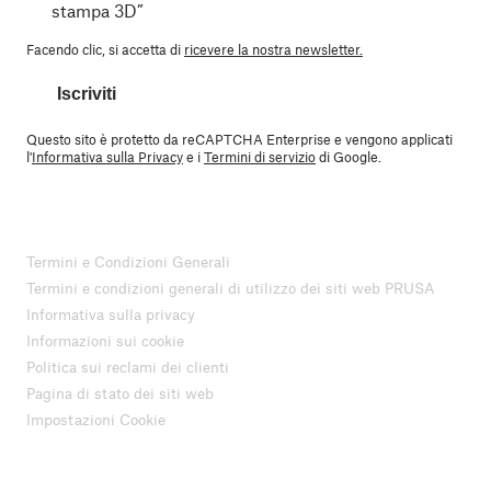
stampa 3D”
Facendo clic, si accetta di
ricevere la nostra newsletter.
Iscriviti
Questo sito è protetto da reCAPTCHA Enterprise e vengono applicati
l'
Informativa sulla Privacy
e i
Termini di servizio
di Google.
Termini e Condizioni Generali
Termini e condizioni generali di utilizzo dei siti web PRUSA
Informativa sulla privacy
Informazioni sui cookie
Politica sui reclami dei clienti
Pagina di stato dei siti web
Impostazioni Cookie