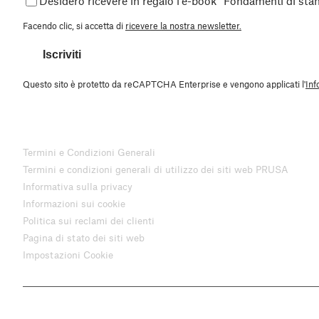
Desidero ricevere in regalo l'e-book “Fondamenti di st
Facendo clic, si accetta di
ricevere la nostra newsletter.
Iscriviti
Questo sito è protetto da reCAPTCHA Enterprise e vengono applicati l'
Inf
Termini e Condizioni Generali
Termini e condizioni generali di utilizzo dei siti web PRUSA
Informativa sulla privacy
Informazioni sui cookie
Politica sui reclami dei clienti
Pagina di stato dei siti web
Impostazioni Cookie