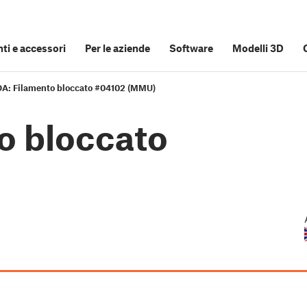
i e accessori
Per le aziende
Software
Modelli 3D
DA: Filamento bloccato #04102 (MMU)
o bloccato