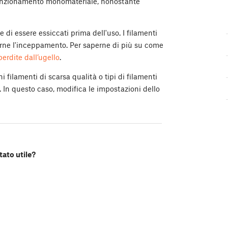
 funzionamento monomateriale, nonostante
 di essere essiccati prima dell'uso. I filamenti
arne l'inceppamento. Per saperne di più su come
 perdite dall’ugello
.
ni filamenti di scarsa qualità o tipi di filamenti
In questo caso, modifica le impostazioni dello
tato utile?