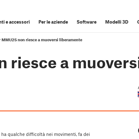
i e accessori
Per le aziende
Software
Modelli 3D
r MMU2S non riesce a muoversi liberamente
 riesce a muovers
al ha qualche difficoltà nei movimenti, fa dei