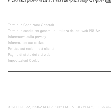
Questo sito è protetto da reCAPTCHA Enterprise e vengono applicati l'
Inf
Termini e Condizioni Generali
Termini e condizioni generali di utilizzo dei siti web PRUSA
Informativa sulla privacy
Informazioni sui cookie
Politica sui reclami dei clienti
Pagina di stato dei siti web
Impostazioni Cookie
JOSEF PRUSA®, PRUSA RESEARCH®, PRUSA POLYMERS®, PRUSA ORANGE®, PR