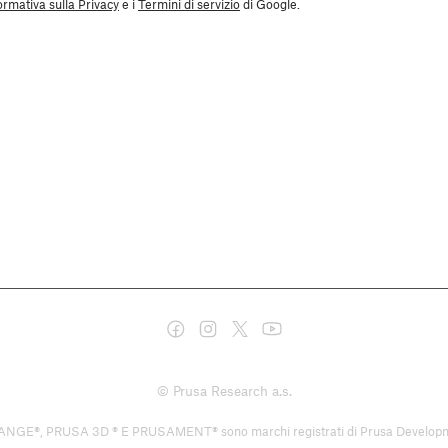
ormativa sulla Privacy
e i
Termini di servizio
di Google.
© Prusa Research a.s.
USA 3D ® E PRUSAMENT® sono marchi registrati di Prusa Development a.s. 