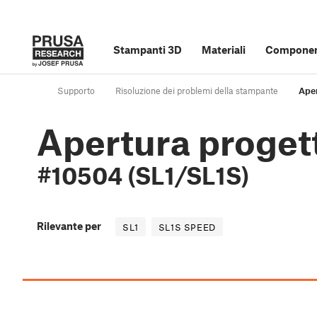
Stampanti 3D
Materiali
Component
Supporto
Risoluzione dei problemi della stampante
Aper
Apertura progett
#10504 (SL1/SL1S)
Rilevante per
SL1
SL1S SPEED