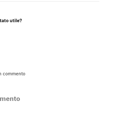
tato utile?
un commento
mmento