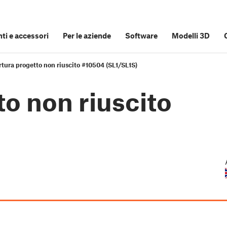
i e accessori
Per le aziende
Software
Modelli 3D
tura progetto non riuscito #10504 (SL1/SL1S)
o non riuscito