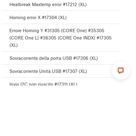
Heatbreak Maxtemp error #17212 (XL)
Homing error X #17304 (XL)
Errore Homing Y #31305 (CORE One) #35305
(CORE One L) #36305 (CORE One INDX) #17305
(XL)
Sovracorrente della porta USB #17306 (XL)
Sovracorrente Unità USB #17307 (XL)
Invio I2C non riuscito #17311 (XL)
Invio I2C Occupato#17312 (XL)
Timeout invio I2C #17313 (XL)
Invio I2C non definito #17314 (XL)