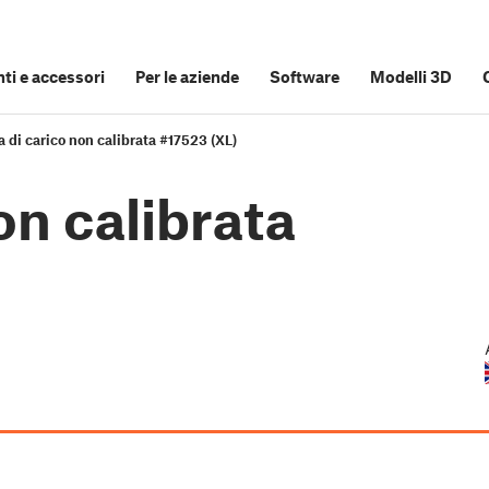
i e accessori
Per le aziende
Software
Modelli 3D
a di carico non calibrata #17523 (XL)
on calibrata