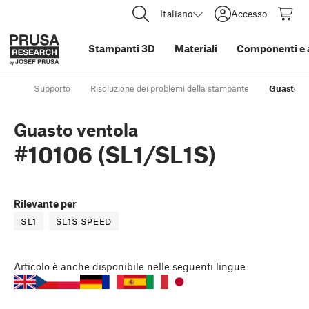
Italiano
Accesso
Stampanti 3D
Materiali
Componenti e 
Supporto
Risoluzione dei problemi della stampante
Guasto ve
Guasto ventola
#10106 (SL1/SL1S)
Rilevante per
SL1
SL1S SPEED
Articolo
è anche disponibile nelle seguenti lingue