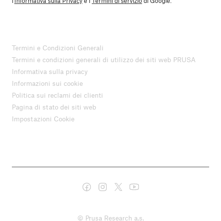
l'
Informativa sulla Privacy
e i
Termini di servizio
di Google.
Termini e Condizioni Generali
Termini e condizioni generali di utilizzo dei siti web PRUSA
Informativa sulla privacy
Informazioni sui cookie
Politica sui reclami dei clienti
Pagina di stato dei siti web
Impostazioni Cookie
© Prusa Research a.s.