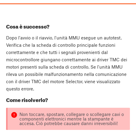
Cosa è successo?
Dopo l'avvio o il riavvio, l'unità MMU esegue un autotest.
Verifica che la scheda di controllo principale funzioni
correttamente e che tutti i segnali provenienti dal
microcontrollore giungano correttamente ai driver TMC dei
motori presenti sulla scheda di controllo. Se l'unità MMU
rileva un possibile malfunzionamento nella comunicazione
con il driver TMC del motore Selector, viene visualizzato
questo errore.
Come risolverlo?
Non toccare, spostare, collegare o scollegare cavi o
componenti elettronici mentre la stampante è
accesa. Ciò potrebbe causare danni irreversibili!