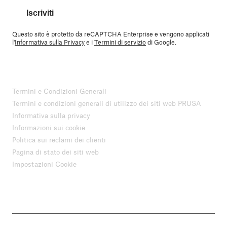
Iscriviti
Questo sito è protetto da reCAPTCHA Enterprise e vengono applicati
l'
Informativa sulla Privacy
e i
Termini di servizio
di Google.
Termini e Condizioni Generali
Termini e condizioni generali di utilizzo dei siti web PRUSA
Informativa sulla privacy
Informazioni sui cookie
Politica sui reclami dei clienti
Pagina di stato dei siti web
Impostazioni Cookie