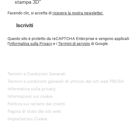
stampa 3D”
Facendo clic, si accetta di
ricevere la nostra newsletter.
Iscriviti
Questo sito è protetto da reCAPTCHA Enterprise e vengono applicati
l'
Informativa sulla Privacy
e i
Termini di servizio
di Google.
Termini e Condizioni Generali
Termini e condizioni generali di utilizzo dei siti web PRUSA
Informativa sulla privacy
Informazioni sui cookie
Politica sui reclami dei clienti
Pagina di stato dei siti web
Impostazioni Cookie