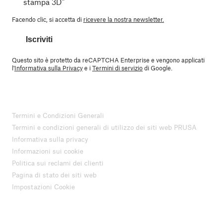
stampa 3D”
Facendo clic, si accetta di
ricevere la nostra newsletter.
Iscriviti
Questo sito è protetto da reCAPTCHA Enterprise e vengono applicati
l'
Informativa sulla Privacy
e i
Termini di servizio
di Google.
Termini e Condizioni Generali
Termini e condizioni generali di utilizzo dei siti web PRUSA
Informativa sulla privacy
Informazioni sui cookie
Politica sui reclami dei clienti
Pagina di stato dei siti web
Impostazioni Cookie