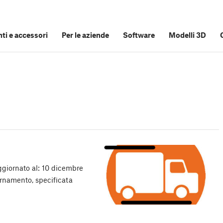
i e accessori
Per le aziende
Software
Modelli 3D
ggiornato al: 10 dicembre
ornamento, specificata