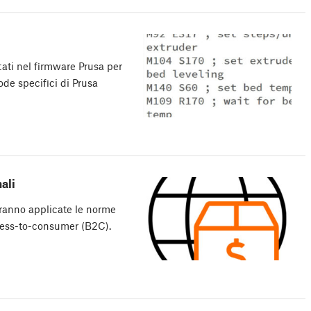
ti nel firmware Prusa per
ode specifici di Prusa
ali
erranno applicate le norme
iness-to-consumer (B2C).