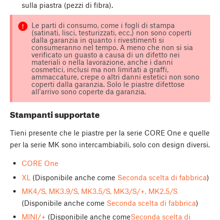
sulla piastra (pezzi di fibra).
Le parti di consumo, come i fogli di stampa
(satinati, lisci, testurizzati, ecc.) non sono coperti
dalla garanzia in quanto i rivestimenti si
consumeranno nel tempo. A meno che non si sia
verificato un guasto a causa di un difetto nei
materiali o nella lavorazione, anche i danni
cosmetici, inclusi ma non limitati a graffi,
ammaccature, crepe o altri danni estetici non sono
coperti dalla garanzia. Solo le piastre difettose
all'arrivo sono coperte da garanzia.
Stampanti supportate
Tieni presente che le piastre per la serie CORE One e quelle
per la serie MK sono intercambiabili, solo con design diversi.
CORE One
XL
(Disponibile anche come
Seconda scelta di fabbrica
)
MK4/S, MK3.9/S, MK3.5/S, MK3/S/+, MK2.5/S
(Disponibile anche come
Seconda scelta di fabbrica
)
MINI/+
(Disponibile anche come
Seconda scelta di