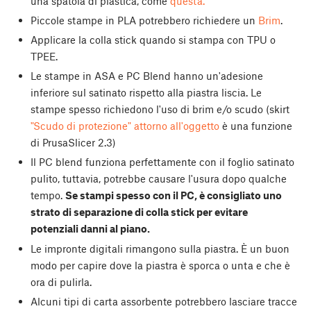
una spatola di plastica, come
questa.
Piccole stampe in PLA potrebbero richiedere un
Brim
.
Applicare la colla stick quando si stampa con TPU o
TPEE.
Le stampe in ASA e PC Blend hanno un'adesione
inferiore sul satinato rispetto alla piastra liscia. Le
stampe spesso richiedono l'uso di brim e/o scudo (skirt
"Scudo di protezione" attorno all'oggetto
è una funzione
di PrusaSlicer 2.3)
Il PC blend funziona perfettamente con il foglio satinato
pulito, tuttavia, potrebbe causare l'usura dopo qualche
tempo.
Se stampi spesso con il PC, è consigliato uno
strato di separazione di colla stick per evitare
potenziali danni al piano.
Le impronte digitali rimangono sulla piastra. È un buon
modo per capire dove la piastra è sporca o unta e che è
ora di pulirla.
Alcuni tipi di carta assorbente potrebbero lasciare tracce