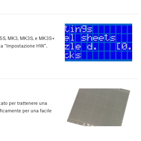
K2.5S, MK3, MK3S, e MK3S+
ta “Impostazione HW”.
tato per trattenere una
cificamente per una facile