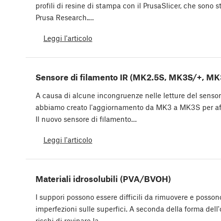
profili di resine di stampa con il PrusaSlicer, che sono sta
Prusa Research.…
Leggi l'articolo
Sensore di filamento IR (MK2.5S, MK3S/+, MK
A causa di alcune incongruenze nelle letture del sensor
abbiamo creato l'aggiornamento da MK3 a MK3S per af
Il nuovo sensore di filamento…
Leggi l'articolo
Materiali idrosolubili (PVA/BVOH)
I suppori possono essere difficili da rimuovere e possono
imperfezioni sulle superfici. A seconda della forma dell'
rischi di rovinare la…