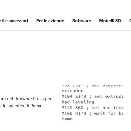
i e accessori
Per le aziende
Software
Modelli 3D
ti nel firmware Prusa per
ode specifici di Prusa