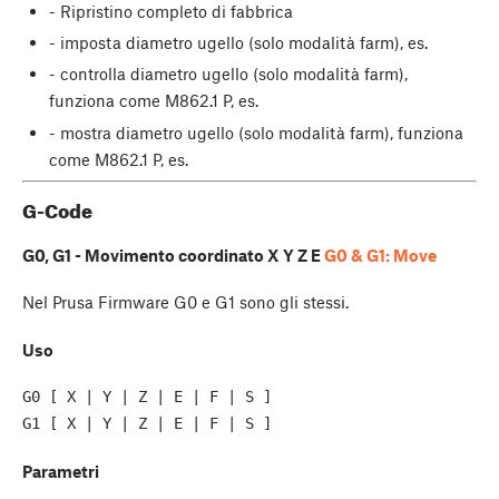
- Ripristino completo di fabbrica
- imposta diametro ugello (solo modalità farm), es.
- controlla diametro ugello (solo modalità farm),
funziona come M862.1 P, es.
- mostra diametro ugello (solo modalità farm), funziona
come M862.1 P, es.
G-Code
G0, G1 - Movimento coordinato X Y Z E
G0 & G1: Move
Nel Prusa Firmware G0 e G1 sono gli stessi.
Uso
G0 [ X | Y | Z | E | F | S ]

Parametri