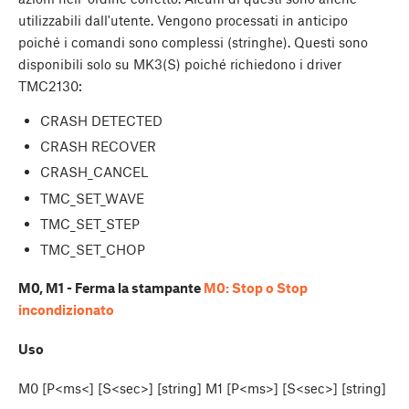
utilizzabili dall'utente. Vengono processati in anticipo
poiché i comandi sono complessi (stringhe). Questi sono
disponibili solo su MK3(S) poiché richiedono i driver
TMC2130:
CRASH DETECTED
CRASH RECOVER
CRASH_CANCEL
TMC_SET_WAVE
TMC_SET_STEP
TMC_SET_CHOP
M0, M1 - Ferma la stampante
M0: Stop o Stop
incondizionato
Uso
M0 [P<ms<] [S<sec>] [string] M1 [P<ms>] [S<sec>] [string]