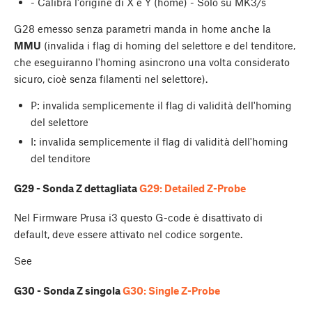
- Calibra l'origine di X e Y (home) - Solo su MK3/s
G28 emesso senza parametri manda in home anche la
MMU
(invalida i flag di homing del selettore e del tenditore,
che eseguiranno l'homing asincrono una volta considerato
sicuro, cioè senza filamenti nel selettore).
P: invalida semplicemente il flag di validità dell'homing
del selettore
I: invalida semplicemente il flag di validità dell'homing
del tenditore
G29 - Sonda Z dettagliata
G29: Detailed Z-Probe
Nel Firmware Prusa i3 questo G-code è disattivato di
default, deve essere attivato nel codice sorgente.
See
G30 - Sonda Z singola
G30: Single Z-Probe