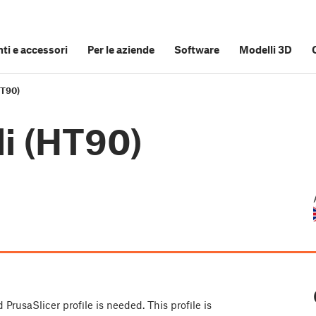
i e accessori
Per le aziende
Software
Modelli 3D
HT90)
li (HT90)
d PrusaSlicer profile is needed. This profile is