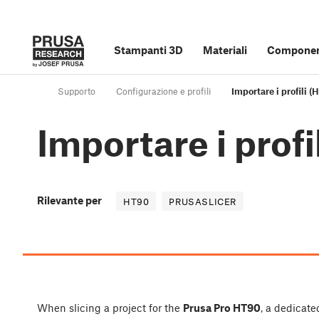
Stampanti 3D
Materiali
Component
Supporto
Configurazione e profili
Importare i profili (
Importare i profi
Rilevante per
HT90
PRUSASLICER
When slicing a project for the
Prusa Pro HT90
, a dedicate