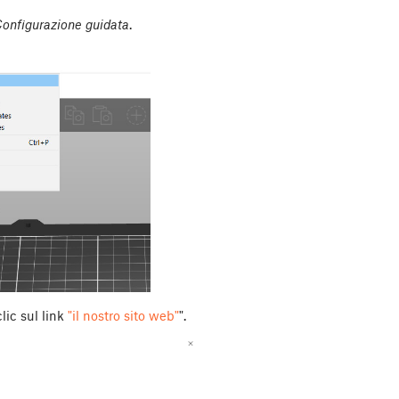
onfigurazione guidata
.
lic sul link
"il nostro sito web"
".