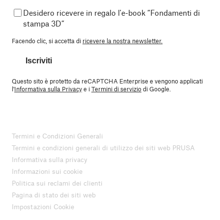
Desidero ricevere in regalo l'e-book “Fondamenti di
stampa 3D”
Facendo clic, si accetta di
ricevere la nostra newsletter.
Iscriviti
Questo sito è protetto da reCAPTCHA Enterprise e vengono applicati
l'
Informativa sulla Privacy
e i
Termini di servizio
di Google.
Termini e Condizioni Generali
Termini e condizioni generali di utilizzo dei siti web PRUSA
Informativa sulla privacy
Informazioni sui cookie
Politica sui reclami dei clienti
Pagina di stato dei siti web
Impostazioni Cookie