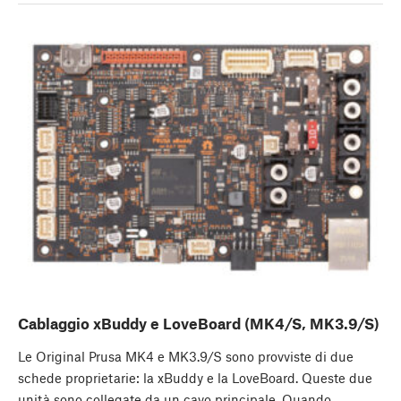
Cablaggio xBuddy e LoveBoard (MK4/S, MK3.9/S)
Le Original Prusa MK4 e MK3.9/S sono provviste di due
schede proprietarie: la xBuddy e la LoveBoard. Queste due
unità sono collegate da un cavo principale. Quando