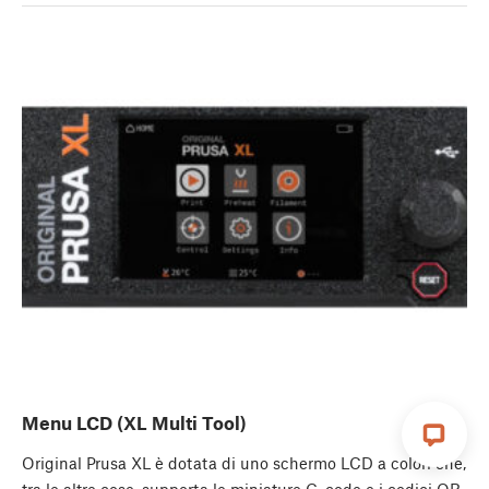
Menu LCD (XL Multi Tool)
Original Prusa XL è dotata di uno schermo LCD a colori che,
tra le altre cose, supporta le miniature G-code e i codici QR.