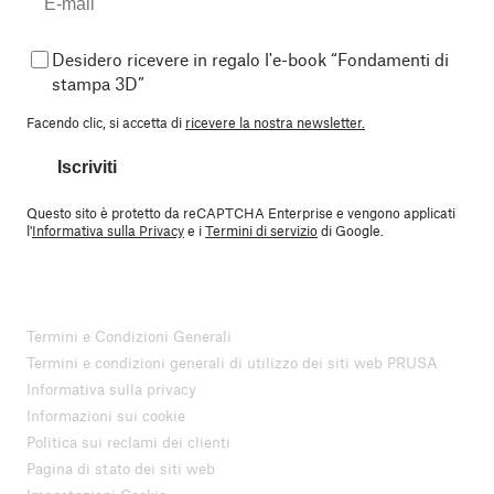
Desidero ricevere in regalo l'e-book “Fondamenti di
stampa 3D”
Facendo clic, si accetta di
ricevere la nostra newsletter.
Iscriviti
Questo sito è protetto da reCAPTCHA Enterprise e vengono applicati
l'
Informativa sulla Privacy
e i
Termini di servizio
di Google.
Termini e Condizioni Generali
Termini e condizioni generali di utilizzo dei siti web PRUSA
Informativa sulla privacy
Informazioni sui cookie
Politica sui reclami dei clienti
Pagina di stato dei siti web