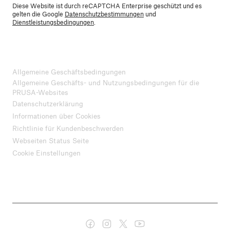
Diese Website ist durch reCAPTCHA Enterprise geschützt und es
gelten die Google
Datenschutzbestimmungen
und
Dienstleistungsbedingungen
.
Allgemeine Geschäftsbedingungen
Allgemeine Geschäfts- und Nutzungsbedingungen für die
PRUSA-Websites
Datenschutzerklärung
Informationen über Cookies
Richtlinie für Kundenbeschwerden
Webseiten Status Seite
Cookie Einstellungen