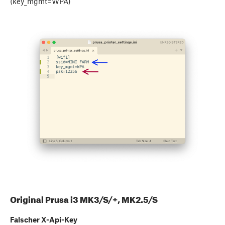
(key_mgmt=WPA)
Original Prusa i3 MK3/S/+, MK2.5/S
Falscher X-Api-Key