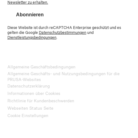
Newsletter zu erhalten.
Abonnieren
Diese Website ist durch reCAPTCHA Enterprise geschützt und es
gelten die Google
Datenschutzbestimmungen
und
Dienstleistungsbedingungen
.
Allgemeine Geschäftsbedingungen
Allgemeine Geschäfts- und Nutzungsbedingungen für die
PRUSA-Websites
Datenschutzerklärung
Informationen über Cookies
Richtlinie für Kundenbeschwerden
Webseiten Status Seite
Cookie Einstellungen