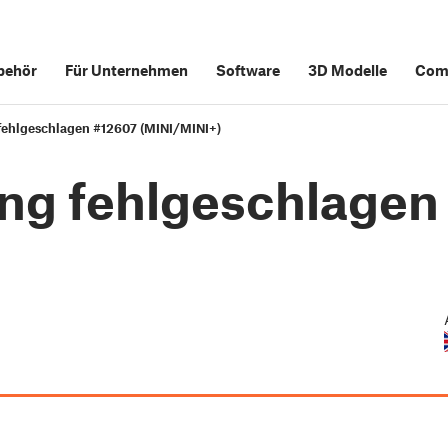
behör
Für Unternehmen
Software
3D Modelle
Com
 fehlgeschlagen #12607 (MINI/MINI+)
ung fehlgeschlagen