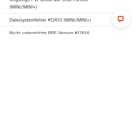
(MINI/MINI+)
Dateisystemfehler #12613 (MINI/MINI+)
Nicht unterstützte BBF-Version #12614
(MINI/MINI+)
Verheddertes Filament
Notstopp #12510 (MINI)
Registrierung für Connect fehlgeschlagen
Connect Registrierung fehlgeschlagen #12401
(MINI)
Blue Screen of Death (BSOD) (Blauer Bildschirm
des Todes) #31538 (CORE One) #35538 (CORE
One L) #36538 (CORE One INDX) #26538 (MK4S)
#13538 (MK4) #27538 (MK3.9S) #17538 (XL)