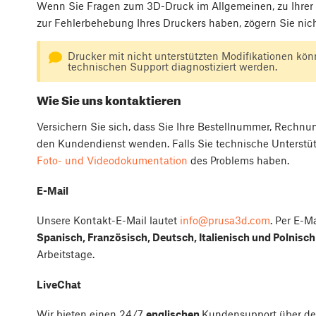
Wenn Sie Fragen zum 3D-Druck im Allgemeinen, zu Ihrer B
zur Fehlerbehebung Ihres Druckers haben, zögern Sie nich
Drucker mit nicht unterstützten Modifikationen kö
technischen Support diagnostiziert werden.
Wie Sie uns kontaktieren
Versichern Sie sich, dass Sie Ihre Bestellnummer, Rechn
den Kundendienst wenden. Falls Sie technische Unterstützu
Foto- und Videodokumentation
des Problems haben.
E-Mail
Unsere Kontakt-E-Mail lautet
info@prusa3d.com
. Per E-M
Spanisch, Französisch, Deutsch, Italienisch und Polnisch
Arbeitstage.
LiveChat
Wir bieten einen 24/7
englischen
Kundensupport über den