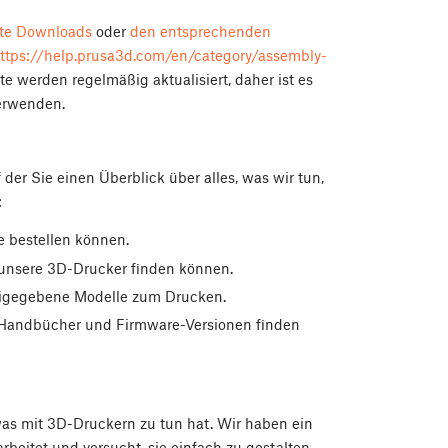
ite Downloads
oder
den entsprechenden
ttps://help.prusa3d.com/en/category/assembly-
e werden regelmäßig aktualisiert, daher ist es
verwenden.
er Sie einen Überblick über alles, was wir tun,
:
le bestellen können.
r unsere 3D-Drucker finden können.
freigegebene Modelle zum Drucken.
r, Handbücher und Firmware-Versionen finden
was mit 3D-Druckern zu tun hat. Wir haben ein
beitet und versucht, sie einfach zu gestalten