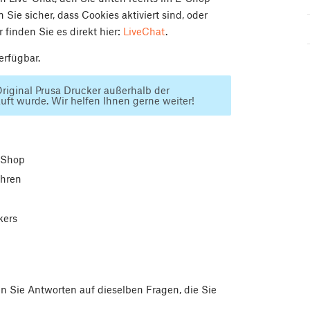
 Sie sicher, dass Cookies aktiviert sind, oder
 finden Sie es direkt hier:
LiveChat
.
erfügbar.
riginal Prusa Drucker außerhalb der
auft wurde. Wir helfen Ihnen gerne weiter!
e-Shop
ahren
kers
n Sie Antworten auf dieselben Fragen, die Sie