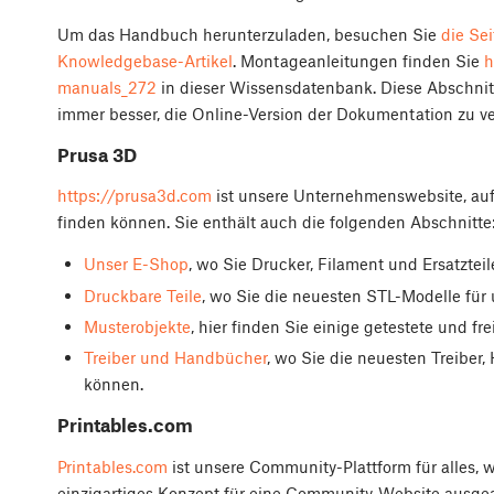
Um das Handbuch herunterzuladen, besuchen Sie
die Se
Knowledgebase-Artikel
. Montageanleitungen finden Sie
h
manuals_272
in dieser Wissensdatenbank. Diese Abschnitt
immer besser, die Online-Version der Dokumentation zu 
Prusa 3D
https://prusa3d.com
ist unsere Unternehmenswebsite, auf d
finden können. Sie enthält auch die folgenden Abschnitte
Unser E-Shop
, wo Sie Drucker, Filament und Ersatztei
Druckbare Teile
, wo Sie die neuesten STL-Modelle fü
Musterobjekte
, hier finden Sie einige getestete und 
Treiber und Handbücher
, wo Sie die neuesten Treibe
können.
Printables.com
Printables.com
ist unsere Community-Plattform für alles, 
einzigartiges Konzept für eine Community-Website ausgear