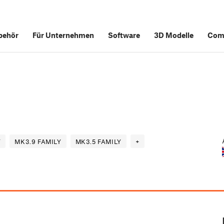
behör
Für Unternehmen
Software
3D Modelle
Com
Y
MK3.9 FAMILY
MK3.5 FAMILY
+