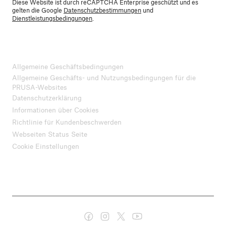
Diese Website ist durch reCAPTCHA Enterprise geschützt und es
gelten die Google
Datenschutzbestimmungen
und
Dienstleistungsbedingungen
.
Allgemeine Geschäftsbedingungen
Allgemeine Geschäfts- und Nutzungsbedingungen für die
PRUSA-Websites
Datenschutzerklärung
Informationen über Cookies
Richtlinie für Kundenbeschwerden
Webseiten Status Seite
Cookie Einstellungen