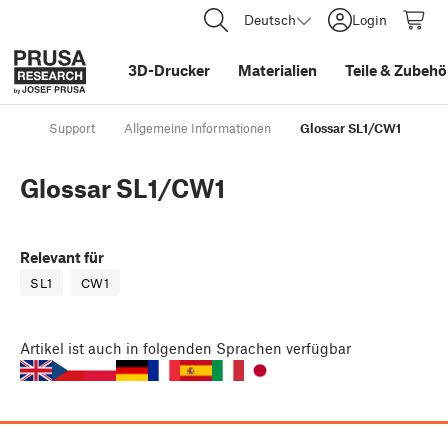
Deutsch
Login
3D-Drucker
Materialien
Teile
&
Zubehö
Support
Allgemeine Informationen
Glossar SL1/CW1
Glossar SL1/CW1
Relevant für
SL1
CW1
Artikel
ist auch in folgenden Sprachen verfügbar