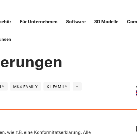
behör
Für Unternehmen
Software
3D Modelle
Com
rungen
zierungen
LY
MK4 FAMILY
XL FAMILY
+
n, wie z.B. eine Konformitätserklärung. Alle