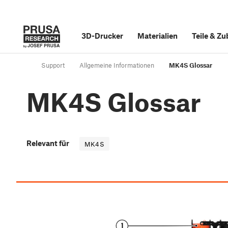
3D-Drucker
Materialien
Teile
&
Zu
Support
Allgemeine Informationen
MK4S Glossar
MK4S Glossar
Relevant für
MK4S