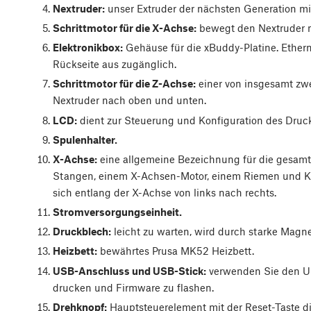
Nextruder:
unser Extruder der nächsten Generation mi
Schrittmotor für die X-Achse:
bewegt den Nextruder n
Elektronikbox:
Gehäuse für die xBuddy-Platine. Ether
Rückseite aus zugänglich.
Schrittmotor für die Z-Achse:
einer von insgesamt zw
Nextruder nach oben und unten.
LCD:
dient zur Steuerung und Konfiguration des Druck
Spulenhalter.
X-Achse:
eine allgemeine Bezeichnung für die gesamte
Stangen, einem X-Achsen-Motor, einem Riemen und Kun
sich entlang der X-Achse von links nach rechts.
Stromversorgungseinheit.
Druckblech:
leicht zu warten, wird durch starke Magne
Heizbett:
bewährtes Prusa MK52 Heizbett.
USB-Anschluss und USB-Stick:
verwenden Sie den U
drucken und Firmware zu flashen.
Drehknopf:
Hauptsteuerelement mit der Reset-Taste dir