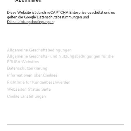
Abonnieren
Diese Website ist durch reCAPTCHA Enterprise geschützt und es
gelten die Google
Datenschutzbestimmungen
und
Dienstleistungsbedingungen
.
Allgemeine Geschäftsbedingungen
Allgemeine Geschäfts- und Nutzungsbedingungen für die
PRUSA-Websites
Datenschutzerklärung
Informationen über Cookies
Richtlinie für Kundenbeschwerden
Webseiten Status Seite
Cookie Einstellungen