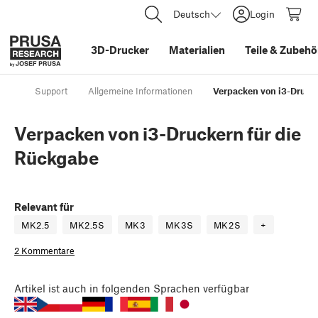
Deutsch
Login
3D-Drucker
Materialien
Teile
&
Zubehö
Support
Allgemeine Informationen
Verpacken von i3-Druck
Verpacken von i3-Druckern für die
Rückgabe
Relevant für
MK2.5
MK2.5S
MK3
MK3S
MK2S
+
2 Kommentare
Artikel
ist auch in folgenden Sprachen verfügbar