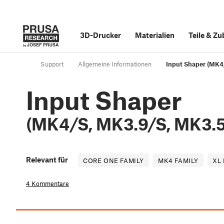
3D-Drucker
Materialien
Teile
&
Zu
Support
Allgemeine Informationen
Input Shaper (MK4
Input Shaper
(MK4/S, MK3.9/S, MK3.5
Relevant für
CORE ONE FAMILY
MK4 FAMILY
XL 
4 Kommentare