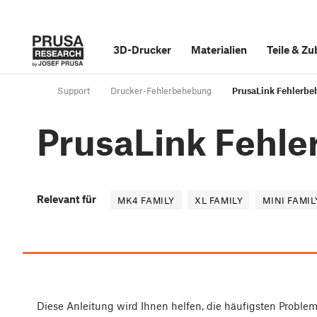
3D-Drucker
Materialien
Teile
&
Zu
Support
Drucker-Fehlerbehebung
PrusaLink Fehlerb
PrusaLink Fehl
Relevant für
MK4 FAMILY
XL FAMILY
MINI FAMIL
Diese Anleitung wird Ihnen helfen, die häufigsten Proble