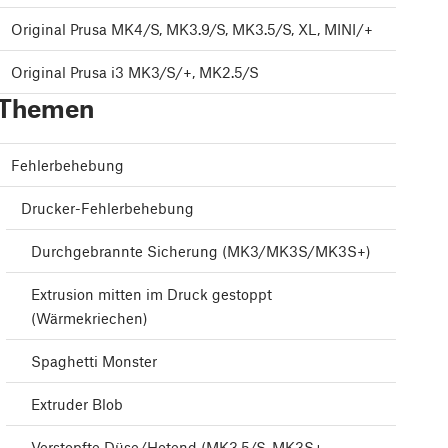
Original Prusa MK4/S, MK3.9/S, MK3.5/S, XL, MINI/+
Original Prusa i3 MK3/S/+, MK2.5/S
Themen
Fehlerbehebung
Drucker-Fehlerbehebung
Durchgebrannte Sicherung (MK3/MK3S/MK3S+)
Extrusion mitten im Druck gestoppt
(Wärmekriechen)
Spaghetti Monster
Extruder Blob
Verstopfte Düse/Hotend (MK3.5/S, MK3S+,