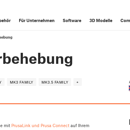
behör
Für Unternehmen
Software
3D Modelle
Com
ehebung
erbehebung
Y
MK3 FAMILY
MK3.5 FAMILY
+
me mit
PrusaLink und Prusa Connect
auf Ihrem