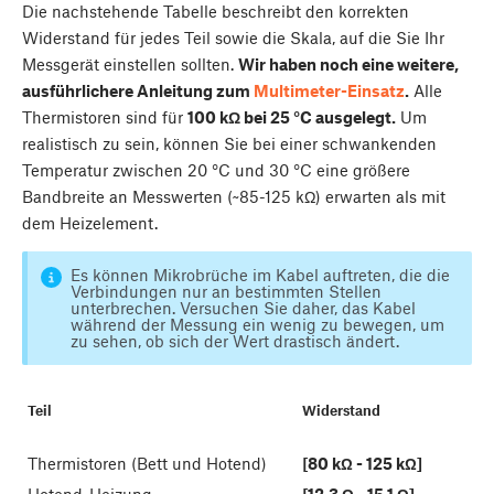
Die nachstehende Tabelle beschreibt den korrekten
Widerstand für jedes Teil sowie die Skala, auf die Sie Ihr
Messgerät einstellen sollten.
Wir haben noch eine weitere,
ausführlichere Anleitung zum
Multimeter-Einsatz
.
Alle
Thermistoren sind für
100 kΩ bei 25 °C ausgelegt.
Um
realistisch zu sein, können Sie bei einer schwankenden
Temperatur zwischen 20 °C und 30 °C eine größere
Bandbreite an Messwerten (~85-125 kΩ) erwarten als mit
dem Heizelement.
Es können Mikrobrüche im Kabel auftreten, die die
Verbindungen nur an bestimmten Stellen
unterbrechen. Versuchen Sie daher, das Kabel
während der Messung ein wenig zu bewegen, um
zu sehen, ob sich der Wert drastisch ändert.
Teil
Widerstand
Thermistoren (Bett und Hotend)
[80 kΩ - 125 kΩ]
Hotend-Heizung
[12.3 Ω - 15.1 Ω]