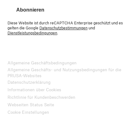
Abonnieren
Diese Website ist durch reCAPTCHA Enterprise geschützt und es
gelten die Google
Datenschutzbestimmungen
und
Dienstleistungsbedingungen
.
Allgemeine Geschäftsbedingungen
Allgemeine Geschäfts- und Nutzungsbedingungen für die
PRUSA-Websites
Datenschutzerklärung
Informationen über Cookies
Richtlinie für Kundenbeschwerden
Webseiten Status Seite
Cookie Einstellungen