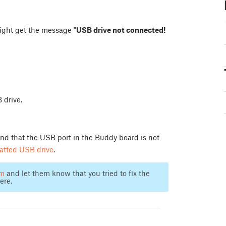
ight get the message "
USB drive not connected!
 drive.
and that the USB port in the Buddy board is not
atted USB drive
.
am
and let them know that you tried to fix the
ere.