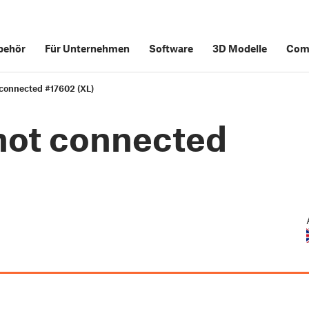
behör
Für Unternehmen
Software
3D Modelle
Com
 connected #17602 (XL)
 not connected