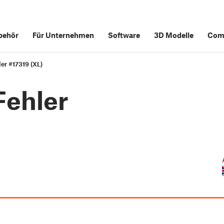
behör
Für Unternehmen
Software
3D Modelle
Com
er #17319 (XL)
Fehler