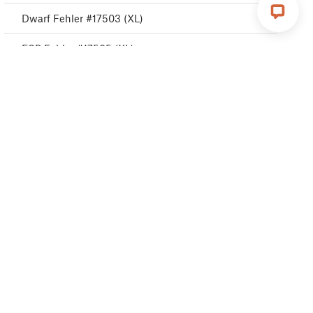
Dwarf Fehler #17503 (XL)
ESP Fehler #17505 (XL)
ESP error #17506 (XL)
ESP Fehler #17504 (XL)
Emergency stop #17510 (XL)
Puppy Fehler #17511 (XL)
Puppy Fehler #17512 (XL)
Puppy Fehler #17513 (XL)
Puppy Fehler #17515 (XL)
Puppy Fehler #17516 (XL)