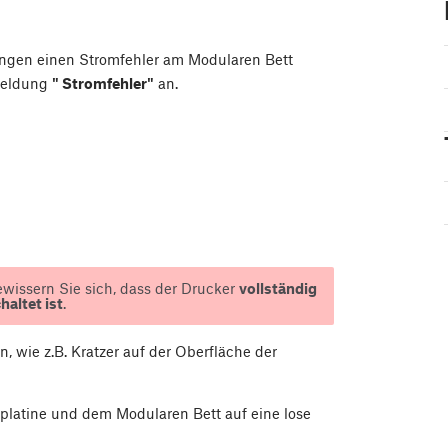
ungen einen Stromfehler am Modularen Bett
 Meldung
" Stromfehler"
an.
gewissern Sie sich, dass der Drucker
vollständig
altet ist
.
 wie z.B. Kratzer auf der Oberfläche der
latine und dem Modularen Bett auf eine lose