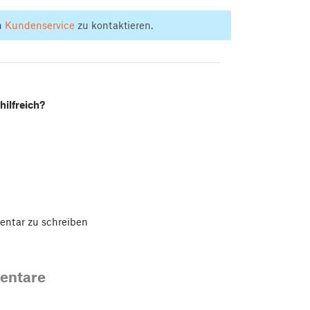
n
Kundenservice
zu kontaktieren.
hilfreich?
ntar zu schreiben
entare