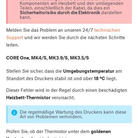
Komponenten am Heizbett und den umliegenden
Teilen, einschließlich der Kabel, da dies ein
Sicherheitsrisiko durch die Elektronik
darstellen
kann.
Melden Sie das Problem an unseren 24/7
technischen
Support
und wir werden Sie durch die nächsten Schritte
leiten.
CORE One, MK4/S, MK3.9/S, MK3.5/S
Stellen Sie sicher, dass die
Umgebungstemperatur
am
Standort des Druckers stabil ist und über
18 ºC
liegt.
Dieser Fehler wird in der Regel durch einen beschädigten
Heizbett-Thermistor
verursacht.
Die regelmäßige Wartung des Druckers kann diese
Art von Problemen verhindern.
Prüfen Sie, ob der Thermistor unter dem
goldenen