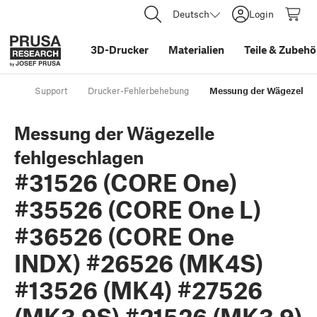
Deutsch
Login
3D-Drucker
Materialien
Teile
&
Zubehö
Support
Drucker-Fehlerbehebung
Messung der Wägezelle 
Messung der Wägezelle
fehlgeschlagen
#31526 (CORE One)
#35526 (CORE One L)
#36526 (CORE One
INDX) #26526 (MK4S)
#13526 (MK4) #27526
(MK3.9S) #21526 (MK3.9)